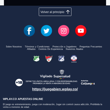
Volver al principio
Sobre Nosotros
Términos y Condiciones
Protección a Jugadores
Preguntas Frecuentes
Afiliados
Centros De Experiencia
Nuestros Aliados
https://juegabien.wplay.co/
WPLAY.CO APUESTAS ONLINE
El juego es entretenimiento, juega con moderación, Jugar sin control causa adicción, Prohibida la
venta a menores de edad.