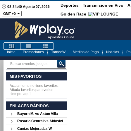
Deportes
Transmision en Vivo
A
08:34:40 Agosto 07, 2026
GMT +0
Golden Race
Inicio
Promociones
TorneoW
Medios de Pago
Noticias
Pa
Buscar eventos, juegos
MIS FAVORITOS
Actualmente no tiene favoritos.
Añada favoritos para verlos
siempre aquí
ENLACES RÁPIDOS
Bayern M. vs Aston Villa
Rosario Central vs Aldosivi
Cuotas Mejoradas W