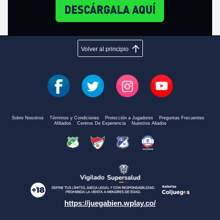
Volver al principio
Sobre Nosotros
Términos y Condiciones
Protección a Jugadores
Preguntas Frecuentes
Afiliados
Centros De Experiencia
Nuestros Aliados
https://juegabien.wplay.co/