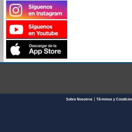
Switzerland - Promotion
League
Turquía - TFF League 1
Ucrania - Premier League
Sobre Nosotros
Términos y Condicio