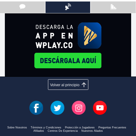
Volver al principio
Sobre Nosotros
Términos y Condiciones
Protección a Jugadores
Preguntas Frecuentes
Afiliados
Centros De Experiencia
Nuestros Aliados