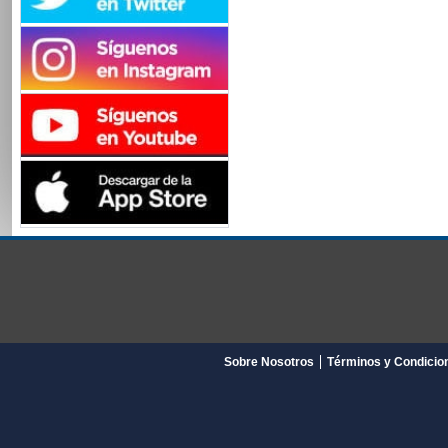
Switzerland - Promotion
League
Turquía - TFF League 1
Ucrania - Premier League
Sobre Nosotros
Términos y Condicio