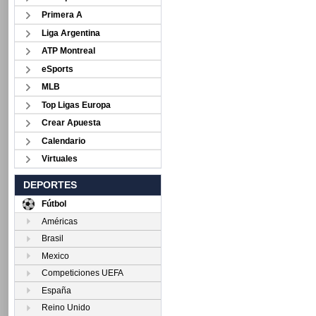
Primera A
Liga Argentina
ATP Montreal
eSports
MLB
Top Ligas Europa
Crear Apuesta
Calendario
Virtuales
DEPORTES
Fútbol
Américas
Brasil
Colombia - Primera A
Copa Libertadores
Mexico
Brasil - Serie A
Colombia - Primera B
Brasil - Serie B
Competiciones UEFA
Liga MX
Copa Sudamericana
Brasil - Serie C
Mexico - Liga de Expansion
España
UEFA - Super Copa
MX
Argentina - Copa Argentina
Brazil - U20 Cups
UEFA - CHAMPIONS LEAGUE
Reino Unido
La Liga
Mexico - Liga MX Femenil
CLASIFICACION