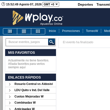
Deportes
Transmi
15:52:49 Agosto 07, 2026
GMT +0
Inicio
Promociones
TorneoW
Med
Buscar eventos, juegos
El evento ha finalizado
MIS FAVORITOS
Actualmente no tiene favoritos.
Añada favoritos para verlos
siempre aquí
ENLACES RÁPIDOS
Rosario Central vs Aldosivi
LDU Quito v Ind. Del Valle
Cuotas Mejoradas W
Combinadas W
Anticipadas W