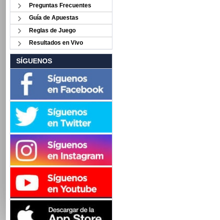
Nascar Cup Series
Mundial
Preguntas Frecuentes
Ganador
London - Partidos Femeninos
Club Hurling
O'Reilly Auto Parts Series
Latvian Grand Prix
Apuestas Encuentros
Guía de Apuestas
Ganador
Temporada
World Championship Ganador
Reglas de Juego
Constructors Apuestas
Encuentros Temporada
Resultados en Vivo
SÍGUENOS