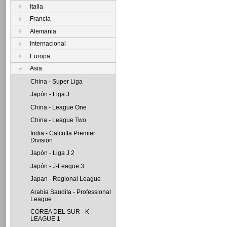
Argentina - Liga Profesional
Segunda
Italia
Inglaterra - Community Shield
Chile - Primera División
Inglaterra - Premier League
Francia
Serie A
EE.UU - MLS
Inglaterra - EFL Cup
Coppa Italia
Alemania
SUPER COPA
Uruguay - Segunda Division
Inglaterra - Championship
Ligue 1
Internacional
SUPER COPA
Ecuador - Primera A
Inglaterra - League One
Ligue 2
Bundesliga 1
Europa
CONCACAF U20
Uruguay - Primera División
Inglaterra - League Two
Bundesliga 2
AFF Mitsubishi Electric Cup
Asia
Portugal - Primeira Liga
Paraguay - Primera División
Inglaterra - National League
Bundesliga 3
Central American and
Holanda - Eerste Divisie
China - Super Liga
Perú - Primera División
Caribbean Games Youth
Inglaterra - National League
Regionalliga
Turquía - Super League
Japón - Liga J
North
Venezuela - Primera División
Leagues Cup
Oberliga
Armenia - Premier League
Inglaterra - National League
China - League One
Costa Rica - Primera División
South
Austria - Bundesliga
Argentina - Primera Nacional
China - League Two
Escocia - Premiership
Austria - 2. Liga
Argentina - Primera C
India - Calcutta Premier
Escocia - Championship
Bélgica - 1ra División A
Division
Argentina - Torneo Federal
Escocia - League One
Bosnia & Herzegovina -
Japón - Liga J 2
Argentina - Primera B
Premier Liga
Escocia - League Two
Metropolitana
Japón - J-League 3
Bulgaria - First League
Escocia - League Cup
Bolivia - Liga de Fútbol
Profesional
Japan - Regional League
Croatia - HNL
Irlanda del Norte - IFA
Premiership
Canada - Premier League
República Checa - First
Arabia Saudita - Professional
League
League
Wales - FAW Championship
Chile - Segunda Division
Czech Republic - 3.Liga
COREA DEL SUR - K-
Chile - Primera B
LEAGUE 1
Czech Republic - 4.Liga
El Salvador - Primera Division