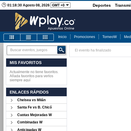
Deportes
Transmi
01:18:31 Agosto 08, 2026
GMT +0
Inicio
Promociones
TorneoW
Med
Buscar eventos, juegos
El evento ha finalizado
MIS FAVORITOS
Actualmente no tiene favoritos.
Añada favoritos para verlos
siempre aquí
ENLACES RÁPIDOS
Chelsea vs Milán
Santa Fe vs B. Chicó
Cuotas Mejoradas W
Combinadas W
Anticipadas W