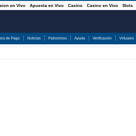
sion en Vivo
Apuesta en Vivo
Casino
Casino en Vivo
Slots
ios de Pago
Noticias
Patrocinios
Ayuda
Verificación
Virtuales