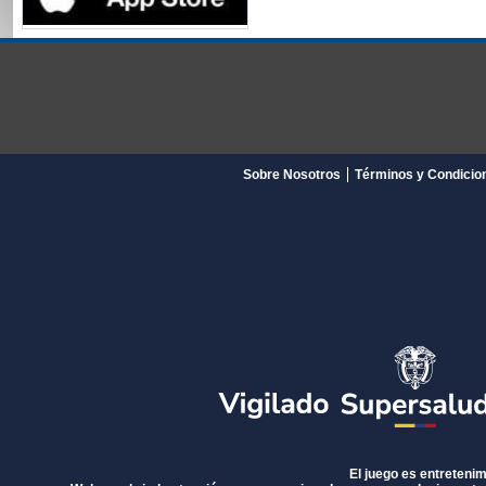
Sobre Nosotros
Términos y Condicio
El juego es entretenim