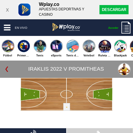
Wplay.co
x
APUESTAS DEPORTIVAS Y
DESCARGAR
CASINO
EN VIVO
Acceder
Fútbol
Primera A
Tenis
eSports
Tenis de Mesa
Voleibol
Ruleta Envivo
Blackjack
C
IRAKLIS 2022 V PROMITHEAS
-