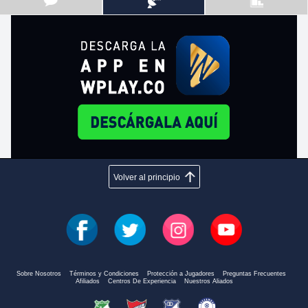
Volver al principio
Sobre Nosotros
Términos y Condiciones
Protección a Jugadores
Preguntas Frecuentes
Afiliados
Centros De Experiencia
Nuestros Aliados