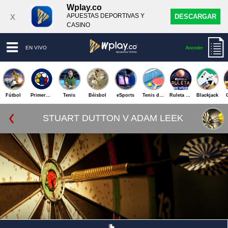
Wplay.co
x
APUESTAS DEPORTIVAS Y
DESCARGAR
CASINO
EN VIVO
Acceder
Fútbol
Primera A
Tenis
Béisbol
eSports
Tenis de Mesa
Ruleta Envivo
Blackjack
STUART DUTTON V ADAM LEEK