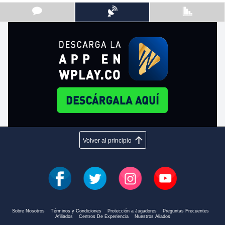
Volver al principio
Sobre Nosotros
Términos y Condiciones
Protección a Jugadores
Preguntas Frecuentes
Afiliados
Centros De Experiencia
Nuestros Aliados