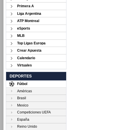
Primera A
Liga Argentina
ATP Montreal
eSports
MLB
Top Ligas Europa
Crear Apuesta
Calendario
Virtuales
DEPORTES
Fútbol
Américas
Brasil
Colombia - Primera A
Copa Libertadores
Mexico
Brasil - Serie A
Copa Sudamericana
Brasil - Serie B
Competiciones UEFA
Liga MX
Argentina - Copa Argentina
Brasil - Serie C
Mexico - Liga de Expansion
España
UEFA - Super Copa
MX
Argentina - Liga Profesional
Brazil - Serie D
UEFA - CHAMPIONS LEAGUE
Reino Unido
La Liga
Mexico - Liga MX Femenil
CLASIFICACION