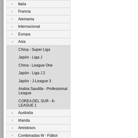
Chile - Primera División
U20 Leagues
Segunda
Italia
Inglaterra - Community Shield
EE.UU - MLS
Copa Paulista
Inglaterra - Premier League
Francia
Serie A
Uruguay - Segunda Division
Inglaterra - EFL Cup
Coppa Italia
Alemania
SUPER COPA
Ecuador - Primera A
Inglaterra - Championship
Ligue 1
Internacional
SUPER COPA
Uruguay - Primera División
Inglaterra - League One
Ligue 2
Bundesliga 1
Europa
Leagues Cup
Paraguay - Primera División
Inglaterra - League Two
Bundesliga 2
Asia
Portugal - Primeira Liga
Perú - Primera División
Escocia - Premiership
Bundesliga 3
Holanda - Eerste Divisie
China - Super Liga
Venezuela - Primera División
Escocia - League Cup
Regionalliga
Turquía - Super League
Japón - Liga J
Costa Rica - Primera División
Armenia - Premier League
China - League One
Argentina - Primera Nacional
Austria - Bundesliga
Argentina - Primera C
Japón - Liga J 2
Austria - 2. Liga
Argentina - Torneo Federal
Japón - J-League 3
Bélgica - 1ra División A
Argentina - Primera B
Arabia Saudita - Professional
Metropolitana
Bosnia & Herzegovina -
League
Premier Liga
Bolivia - Liga de Fútbol
COREA DEL SUR - K-
Profesional
Bulgaria - First League
LEAGUE 1
Canada - Premier League
Croatia - HNL
Australia
Chile - Segunda Division
República Checa - First
League
Irlanda
Australia - FFA Cup
Chile - Primera B
Czech Republic - 3.Liga
Australia - ACT Premier
Amistosos
Premier Division
Costa Rica - Liga de Ascenso
League
Czech Republic - 4.Liga
Combinadas W - Fútbol
Amistosos Elite
Ecuador - Serie B