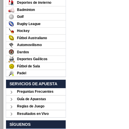
Finalistas
Nations Championship
Internacionales
Tour de France
Deportes de invierno
Bielorrusia
El Salvador
AIHL
Eslovaquia - 2. Liga
Amistosos de Clubes -
LDH Plata Apertura (Women)
Ganador Final
UFC Fight Night - Hernandez
Cuartos Ganador
Inglaterra - FA Cup
Partidos Hombres
Futures - Ganador Series
New Zealand NPC
Futuras
Tour de France (Mujeres)
Clasificación General
vs Rodrigues
Esquí­ Alpino Hombres
Badminton
Irak
Salei Cup
LNBSegunda
Eslovenia - Prva Liga
Finalista
Alemania - DFB Pokal
Torneo de las Seis Naciones
Apuesta Partido
Vuelta a Espana
Clasificación General
UFC Fight Night -
Esquí­ Alpino Mujeres
FIS World Cup
Internacional
Nueva Zelanda
Golf
Premier League
Slovenia - Division 2
Especiales Torneo
Nurmagomedov vs Song
Inglaterra - Championship
Rugby World Cup
Futuras
Tour de Pologne
Clasificación General
Biatlón Hombres
FIS World Cup
Filipinas
Korea Masters - Individuales
NBL
PGA Tour
Rugby League
Suiza - Super Liga
Ganador
UFC Fight Night - Hooker vs
Masculino
Inglaterra - League One
Ganador Final
Parnasse
Clasificación General
Ski Jumping Men
IBU World Cup
Vietnam
PBA Governors Cup
The Open Championship
Ganador Final
Switzerland - Promotion
NRL
Hockey
Korea Masters - Individual
Inglaterra - League Two
UFC Fight Night - Rodriguez
League
IBU World Cup - 4x7.5 km
FIS World Cup
Mujeres
3x3 Basketball
VBA
The PGA Championship
Ganador Final
Mundial
vs Silva
Apuesta Partido
Mundial
Fútbol Australiano
Relay
Escocia - League Cup
Turquía - TFF League 1
Korea Masters - Men's
FIBA 3x3 Nations League U23
US Open
Ganador Final
UFC 331 - Van vs Pantoja 2
Ganador Final
Ganador
Doubles
AFL
Automovilismo
Grecia - Super League
Ucrania - Premier League
US Masters
Ganador Final
Korea Masters - Mujeres
AFL Women
Apuesta Partido
Formula 1
Dardos
UEFA - Euro 2028
Dobles
Presidents Cup
Ganador Final
Apuesta Partido
MotoGP
Futures - Ganador Gran
Modus Super Series
Deportes Gaélicos
Irlanda - Division Premier
Korea Masters - Dobles Mixto
Premio
Ryder Cup
Ganador Final
Moto2
Futures - Ganador Gran
PDC - Campeonato del Mundo
Apuesta Partido
Fútbol
Fútbol de Sala
Coche ganador
Premio
Solheim Cup
Ganador Final
Moto3
Futures - Ganador Gran
Ganador
Hurling
Club Football
Argentina
Padel
terminará en el podio
Premio
Ganador Final
NASCAR
Futures - Ganador Gran
Ganador
Camogie
Brasil
Ganador del Campeonato de
Primera Division
Premier Padel Tour
Premio
Pilotos
SERVICIOS DE APUESTA
Speedway
Carrera
Senior Camogie
League U20
London - Partidos Femeninos
Championship
Constructors Championship
Mundial
Preguntas Frecuentes
Liga Gaucha
Ganador
Club Hurling
Brasil - Liga Futsal
Apuestas Encuentros
Guía de Apuestas
Ganador
Temporada
Reglas de Juego
Constructors Apuestas
Encuentros Temporada
Resultados en Vivo
SÍGUENOS