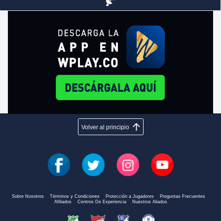
Volver al principio
Sobre Nosotros
Términos y Condiciones
Protección a Jugadores
Preguntas Frecuentes
Afiliados
Centros De Experiencia
Nuestros Aliados