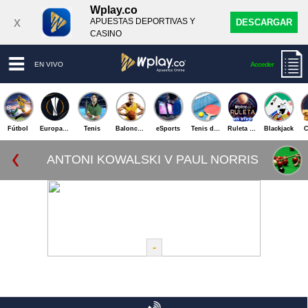
Wplay.co
x
APUESTAS DEPORTIVAS Y
DESCARGAR
CASINO
EN VIVO
Acceder
Fútbol
Europa League Clasifi
Tenis
Baloncesto
eSports
Tenis de Mesa
Ruleta Envivo
Blackjack
C
ANTONI KOWALSKI V PAUL NORRIS
-