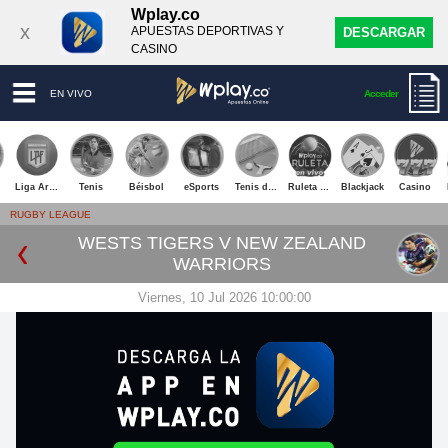
Wplay.co
x
APUESTAS DEPORTIVAS Y
DESCARGAR
CASINO
EN VIVO
Acceder
Liga Argentina
Tenis
Béisbol
eSports
Tenis de Mesa
Ruleta Envivo
Blackjack
Casino
RUGBY LEAGUE
WESTS TIGERS V NEW ZEALAND
WARRIORS
Viernes, 10 Jul 2026 10:00:00