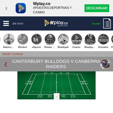
Wplay.co
x
APUESTAS DEPORTIVAS Y
DESCARGAR
CASINO
EN VIVO
Acceder
Baloncesto
Béisbol
eSports
Ruleta Envivo
Blackjack
Casino
Blackjack Envivo
Virtuales
RUGBY LEAGUE
CANTERBURY BULLDOGS V CANBERRA
RAIDERS
-