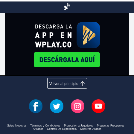
Volver al principio
Sobre Nosotros
Términos y Condiciones
Protección a Jugadores
Preguntas Frecuentes
Afiliados
Centros De Experiencia
Nuestros Aliados