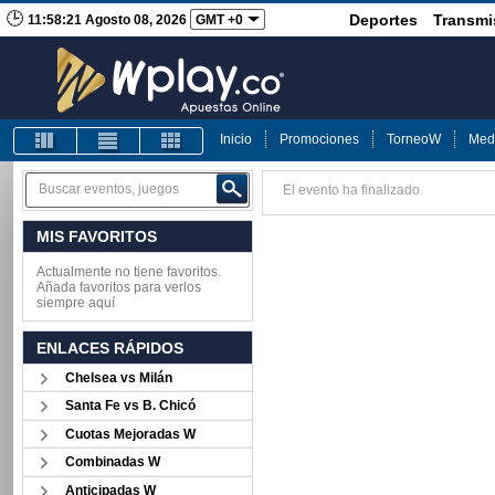
Deportes
Transmi
11:58:21 Agosto 08, 2026
GMT +0
Inicio
Promociones
TorneoW
Med
Buscar eventos, juegos
El evento ha finalizado
MIS FAVORITOS
Actualmente no tiene favoritos.
Añada favoritos para verlos
siempre aquí
ENLACES RÁPIDOS
Chelsea vs Milán
Santa Fe vs B. Chicó
Cuotas Mejoradas W
Combinadas W
Anticipadas W