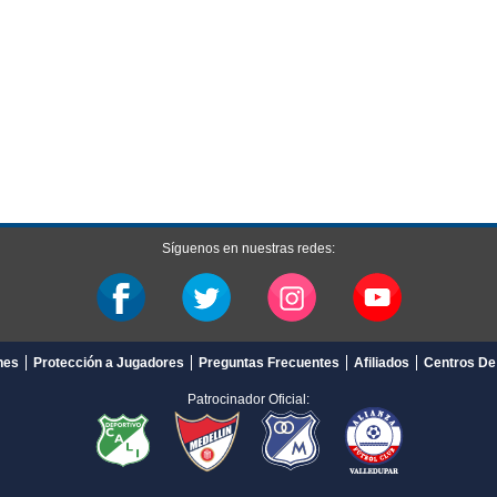
Síguenos en nuestras redes:
nes
Protección a Jugadores
Preguntas Frecuentes
Afiliados
Centros De
Patrocinador Oficial: