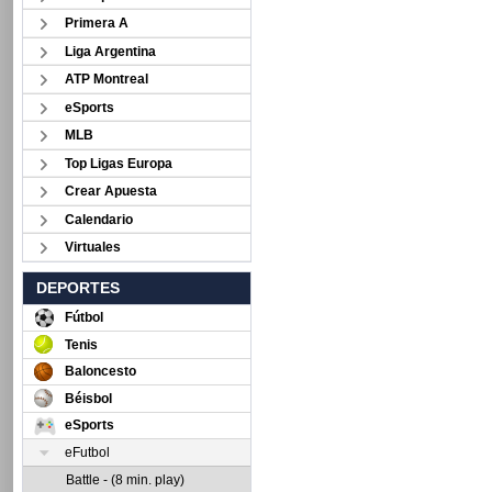
Primera A
Liga Argentina
ATP Montreal
eSports
MLB
Top Ligas Europa
Crear Apuesta
Calendario
Virtuales
DEPORTES
Fútbol
Américas
Tenis
Brasil
Colombia - Primera A
ATP
Baloncesto
Copa Libertadores
Mexico
Brasil - Serie A
WTA
Montreal - Sencillos
FIBA World Cup (Mujeres)
Béisbol
Copa Sudamericana
Brasil - Serie B
Competiciones UEFA
Liga MX
Montreal - Doubles
Challenger
Toronto - Sencillos
EE.UU
FIBA World Cup (Mujeres) -
EE.UU
eSports
Ganador
Argentina - Copa Argentina
Brasil - Serie C
Mexico - Liga de Expansion
España
UEFA - Super Copa
Warsaw 125K - Sencillos
Tenis - Futuras
Grodzisk Mazowiecki -
EuroLeague
WNBA
Japón
MLB
eFutbol
MX
Sencillos
Argentina - Liga Profesional
Brazil - Serie D
UEFA - CHAMPIONS LEAGUE
Reino Unido
Toronto - Doubles
La Liga
ATP Montreal
NBA - Campeonato
Internacional
EuroLeague (Men)
Minor League Baseball
Taiwan
NPB
Mexico - Liga MX Femenil
CLASIFICACION
Hagen - Sencillos
Battle - (8 min. play)
Chile - Primera División
Brasil - Campeonato Gaucho
Segunda
Italia
Inglaterra - Community Shield
WTA Toronto
NBA - Conferencias