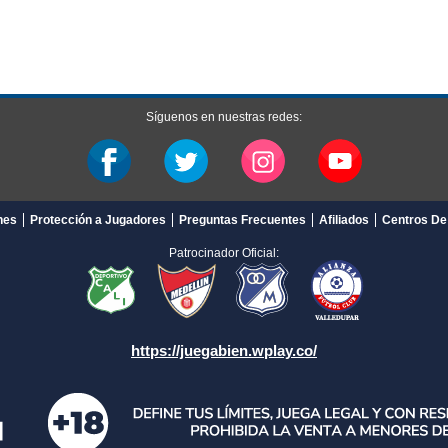
Síguenos en nuestras redes:
nes
Protección a Jugadores
Preguntas Frecuentes
Afiliados
Centros De
Patrocinador Oficial:
https://juegabien.wplay.co/