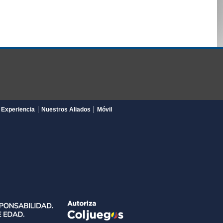
 Experiencia
Nuestros Aliados
Móvil