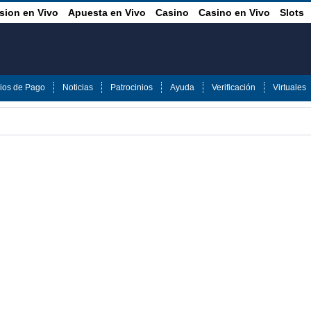
sion en Vivo
Apuesta en Vivo
Casino
Casino en Vivo
Slots
ios de Pago
Noticias
Patrocinios
Ayuda
Verificación
Virtuales