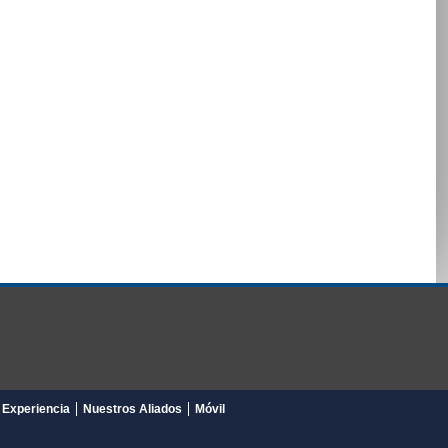
 Experiencia
Nuestros Aliados
Móvil