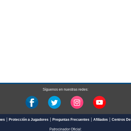
Síguenos en nuestras redes:
nes
Protección a Jugadores
Preguntas Frecuentes
Afiliados
Centros De
Patrocinador Oficial: