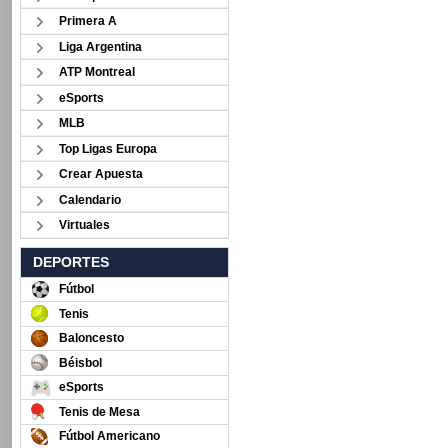
Primera A
Liga Argentina
ATP Montreal
eSports
MLB
Top Ligas Europa
Crear Apuesta
Calendario
Virtuales
DEPORTES
Fútbol
Américas
Tenis
Brasil
Colombia - Primera A
ATP
Baloncesto
Copa Libertadores
Mexico
Brasil - Serie A
WTA
Montreal - Sencillos
FIBA World Cup (Mujeres)
Béisbol
Colombia - Primera B
Brasil - Serie B
Competiciones UEFA
Liga MX
Montreal - Doubles
Challenger
Toronto - Sencillos
EE.UU
FIBA World Cup (Mujeres) -
EE.UU
eSports
Ganador
Copa Sudamericana
Brasil - Serie C
Mexico - Liga de Expansion
España
UEFA - Super Copa
Warsaw 125K - Sencillos
UTR Pro Tour
Grodzisk Mazowiecki -
EuroLeague
WNBA
Japón
MLB
eFutbol
Tenis de Mesa
MX
Sencillos
Argentina - Copa Argentina
Brazil - U20 Cups
UEFA - CHAMPIONS LEAGUE
Reino Unido
Toronto - Doubles
La Liga
Tenis - Futuras
Auburn - Individuales
NBA - Campeonato
China (PRC)
EuroLeague (Men)
MLB - Serie Mundial
Republic of Korea
NPB
Mexico - Liga MX Femenil
eBasketball
Battle - (8 min. play)
CLASIFICACION
WTT Series
Fútbol Americano
Hagen - Sencillos
Masculino
Argentina - Liga Profesional
U20 Leagues
Warsaw 125K - Doubles
Segunda
Italia
Inglaterra - Community Shield
NBA - Conferencias
ATP Montreal