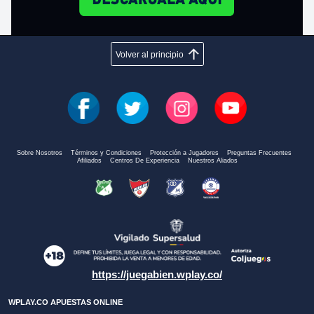
Volver al principio
Sobre Nosotros
Términos y Condiciones
Protección a Jugadores
Preguntas Frecuentes
Afiliados
Centros De Experiencia
Nuestros Aliados
https://juegabien.wplay.co/
WPLAY.CO APUESTAS ONLINE