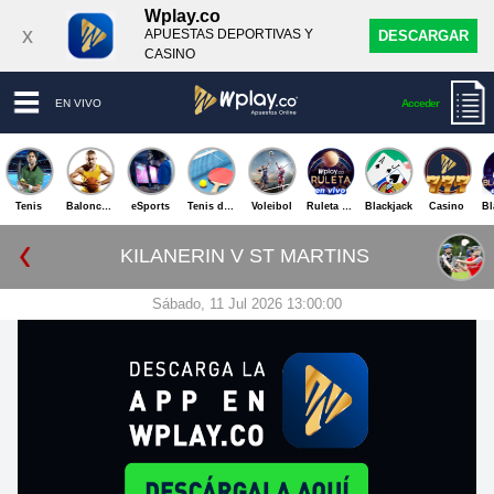
Wplay.co
x
APUESTAS DEPORTIVAS Y
DESCARGAR
CASINO
EN VIVO
Acceder
Tenis
Baloncesto
eSports
Tenis de Mesa
Voleibol
Ruleta Envivo
Blackjack
Casino
KILANERIN V ST MARTINS
Sábado, 11 Jul 2026 13:00:00