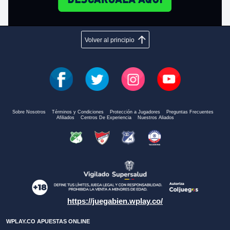
Volver al principio
Sobre Nosotros
Términos y Condiciones
Protección a Jugadores
Preguntas Frecuentes
Afiliados
Centros De Experiencia
Nuestros Aliados
https://juegabien.wplay.co/
WPLAY.CO APUESTAS ONLINE