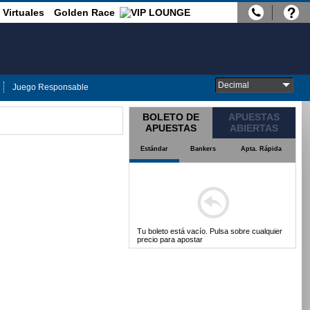
Virtuales
Golden Race
Decimal
Juego Responsable
BOLETO DE
APUESTAS
APUESTAS
ABIERTAS
Estándar
Bankers
Apta. Rápida
Tu boleto está vacío. Pulsa sobre cualquier
precio para apostar