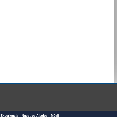
 Experiencia
Nuestros Aliados
Móvil