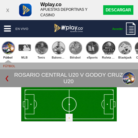
Wplay.co
x
APUESTAS DEPORTIVAS Y
DESCARGAR
CASINO
EN VIVO
Acceder
Fútbol
MLB
Tenis
Baloncesto
Béisbol
eSports
Ruleta Envivo
Blackjack
C
FÚTBOL
ROSARIO CENTRAL U20 V GODOY CRUZ
U20
-