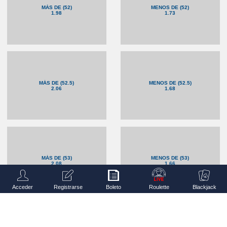
MÁS DE (52)
MENOS DE (52)
1.98
1.73
MÁS DE (52.5)
MENOS DE (52.5)
2.06
1.68
MÁS DE (53)
MENOS DE (53)
2.08
1.66
Acceder
Registrarse
Boleto
Roulette
Blackjack