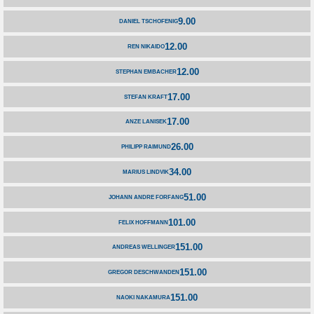
9.00
DANIEL TSCHOFENIG
12.00
REN NIKAIDO
12.00
STEPHAN EMBACHER
17.00
STEFAN KRAFT
17.00
ANZE LANISEK
26.00
PHILIPP RAIMUND
34.00
MARIUS LINDVIK
51.00
JOHANN ANDRE FORFANG
101.00
FELIX HOFFMANN
151.00
ANDREAS WELLINGER
151.00
GREGOR DESCHWANDEN
151.00
NAOKI NAKAMURA