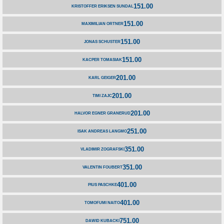
151.00
KRISTOFFER ERIKSEN SUNDAL
151.00
MAXIMILIAN ORTNER
151.00
JONAS SCHUSTER
151.00
KACPER TOMASIAK
201.00
KARL GEIGER
201.00
TIMI ZAJC
201.00
HALVOR EGNER GRANERUD
251.00
ISAK ANDREAS LANGMO
351.00
VLADIMIR ZOGRAFSKI
351.00
VALENTIN FOUBERT
401.00
PIUS PASCHKE
401.00
TOMOFUMI NAITO
751.00
DAWID KUBACKI