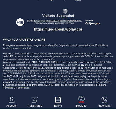
https://juegabien.wplay.co/
WPLAY.CO APUESTAS ONLINE
El juego es entretenimiento, juega con moderación, Jugar sin control causa adicción, Prohibida la
venta a menores de edad.
Wplay.co brinda atención a sus usuarios, de manera exclusiva, a través del chat online de la página
web 24/7, a causa de la emergencia sanitaria generada por la pandemia de COVID-19, es posible que
se presenten intermitencias en la comunicación.
Wplay.co es propiedad de AQUILA GLOBAL GROUP S.A.S, sociedad comercial con NIT 901001374-
2, domicilio principal en la ciudad de Medellín - Colombia, Calle 53 # 45 112 Piso 3 - Edificio
Colseguros , teléfono (574) 604 7016. Autorizada para operar juegos de suerte y azar en la modalidad
novedoso de tipo juegos operados por internet en Colombia, según Contrato de Concesión suscrito
con COLJUEGOS No. C2182 suscrito el 11 de Junio del 2025, con inicio de operación el 07 de julio
del 2025 al 07 de julio del 2030, asignado al dominio del sitio web
www.wplay.co
, luego de haber
cumplido con todos los requisitos y condiciones jurídico legales, financieras, técnicos y tecnológicos
y garantías exigidas para la cobertura del pago de premios y devolución de fondos de los jugadores,
demostrando principios de transparencia en la operación de juegos en la jurisdicción colombiana.
Términos y Condiciones
Acceder
Registrarse
Boleto
Roulette
Blackjack