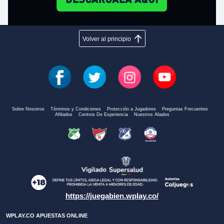
Volver al principio
Sobre Nosotros
Términos y Condiciones
Protección a Jugadores
Preguntas Frecuentes
Afiliados
Centros De Experiencia
Nuestros Aliados
https://juegabien.wplay.co/
WPLAY.CO APUESTAS ONLINE