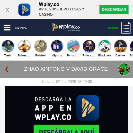
Wplay.co
x
APUESTAS DEPORTIVAS Y
DESCARGAR
CASINO
EN VIVO
Acceder
Tenis
Baloncesto
Béisbol
eSports
Tenis de Mesa
Ruleta Envivo
Blackjack
Casino
ZHAO XINTONG V DAVID GRACE
Jueves, 09 Jul 2026 18:20:00