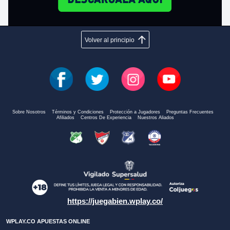
Volver al principio
Sobre Nosotros
Términos y Condiciones
Protección a Jugadores
Preguntas Frecuentes
Afiliados
Centros De Experiencia
Nuestros Aliados
https://juegabien.wplay.co/
WPLAY.CO APUESTAS ONLINE