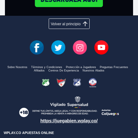
Volver al principio
Sobre Nosotros
Términos y Condiciones
Protección a Jugadores
Preguntas Frecuentes
Afiliados
Centros De Experiencia
Nuestros Aliados
https://juegabien.wplay.co/
WPLAY.CO APUESTAS ONLINE