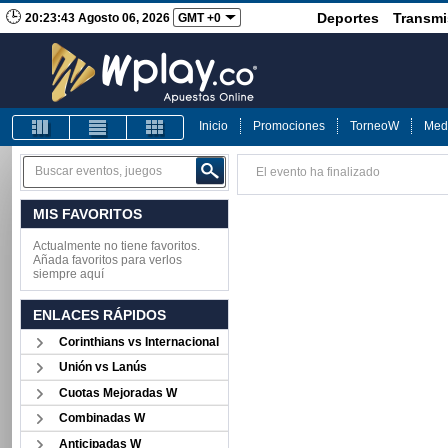
Deportes
Transmi
20:23:43 Agosto 06, 2026
GMT +0
Inicio
Promociones
TorneoW
Med
Buscar eventos, juegos
El evento ha finalizado
MIS FAVORITOS
Actualmente no tiene favoritos.
Añada favoritos para verlos
siempre aquí
ENLACES RÁPIDOS
Corinthians vs Internacional
Unión vs Lanús
Cuotas Mejoradas W
Combinadas W
Anticipadas W