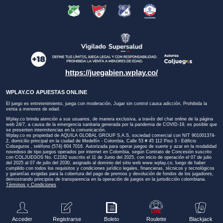
https://juegabien.wplay.co/
WPLAY.CO APUESTAS ONLINE
El juego es entretenimiento, juega con moderación, Jugar sin control causa adicción, Prohibida la
venta a menores de edad.
Wplay.co brinda atención a sus usuarios, de manera exclusiva, a través del chat online de la página
web 24/7, a causa de la emergencia sanitaria generada por la pandemia de COVID-19, es posible que
se presenten intermitencias en la comunicación.
Wplay.co es propiedad de AQUILA GLOBAL GROUP S.A.S, sociedad comercial con NIT 901001374-
2, domicilio principal en la ciudad de Medellín - Colombia, Calle 53 # 45 112 Piso 3 - Edificio
Colseguros , teléfono (574) 604 7016. Autorizada para operar juegos de suerte y azar en la modalidad
novedoso de tipo juegos operados por internet en Colombia, según Contrato de Concesión suscrito
con COLJUEGOS No. C2182 suscrito el 11 de Junio del 2025, con inicio de operación el 07 de julio
del 2025 al 07 de julio del 2030, asignado al dominio del sitio web
www.wplay.co
, luego de haber
cumplido con todos los requisitos y condiciones jurídico legales, financieras, técnicos y tecnológicos
y garantías exigidas para la cobertura del pago de premios y devolución de fondos de los jugadores,
demostrando principios de transparencia en la operación de juegos en la jurisdicción colombiana.
Términos y Condiciones
Acceder
Registrarse
Boleto
Roulette
Blackjack