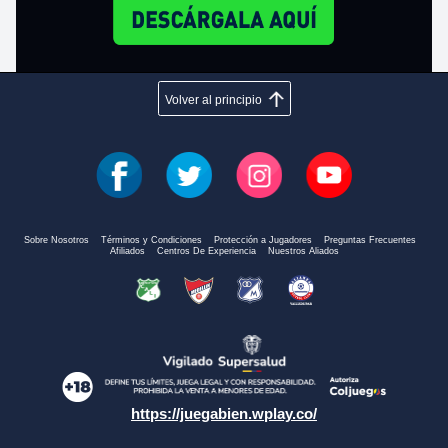
Volver al principio
Sobre Nosotros
Términos y Condiciones
Protección a Jugadores
Preguntas Frecuentes
Afiliados
Centros De Experiencia
Nuestros Aliados
https://juegabien.wplay.co/