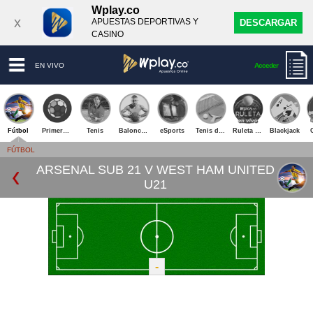
Wplay.co
x
APUESTAS DEPORTIVAS Y
DESCARGAR
CASINO
EN VIVO
Acceder
Fútbol
Primera A
Tenis
Baloncesto
eSports
Tenis de Mesa
Ruleta Envivo
Blackjack
FÚTBOL
ARSENAL SUB 21 V WEST HAM UNITED
U21
-