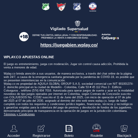
https://juegabien.wplay.co/
WPLAY.CO APUESTAS ONLINE
El juego es entretenimiento, juega con moderación, Jugar sin control causa adicción, Prohibida la
venta a menores de edad.
Wplay.co brinda atención a sus usuarios, de manera exclusiva, a través del chat online de la página
web 24/7, a causa de la emergencia sanitaria generada por la pandemia de COVID-19, es posible que
se presenten intermitencias en la comunicación.
Wplay.co es propiedad de AQUILA GLOBAL GROUP S.A.S, sociedad comercial con NIT 901001374-
2, domicilio principal en la ciudad de Medellín - Colombia, Calle 53 # 45 112 Piso 3 - Edificio
Colseguros , teléfono (574) 604 7016. Autorizada para operar juegos de suerte y azar en la modalidad
novedoso de tipo juegos operados por internet en Colombia, según Contrato de Concesión suscrito
con COLJUEGOS No. C2182 suscrito el 11 de Junio del 2025, con inicio de operación el 07 de julio
del 2025 al 07 de julio del 2030, asignado al dominio del sitio web
www.wplay.co
, luego de haber
cumplido con todos los requisitos y condiciones jurídico legales, financieras, técnicos y tecnológicos
y garantías exigidas para la cobertura del pago de premios y devolución de fondos de los jugadores,
demostrando principios de transparencia en la operación de juegos en la jurisdicción colombiana.
Términos y Condiciones
Acceder
Registrarse
Boleto
Roulette
Blackjack