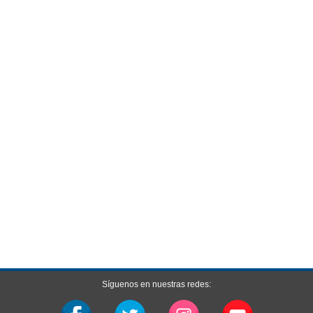
Síguenos en nuestras redes: