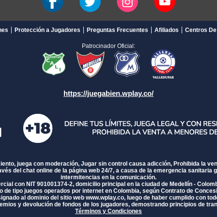
nes
Protección a Jugadores
Preguntas Frecuentes
Afiliados
Centros De
Patrocinador Oficial:
https://juegabien.wplay.co/
iento, juega con moderación, Jugar sin control causa adicción, Prohibida la v
avés del chat online de la página web 24/7, a causa de la emergencia sanitari
intermitencias en la comunicación.
on NIT 901001374-2, domicilio principal en la ciudad de Medellín - Colombia, 
o de tipo juegos operados por internet en Colombia, según Contrato de Conce
asignado al dominio del sitio web
www.wplay.co
, luego de haber cumplido con todo
remios y devolución de fondos de los jugadores, demostrando principios de tran
Términos y Condiciones