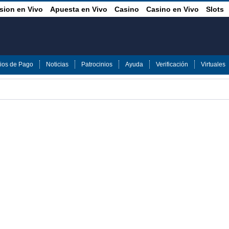
sion en Vivo
Apuesta en Vivo
Casino
Casino en Vivo
Slots
ios de Pago
Noticias
Patrocinios
Ayuda
Verificación
Virtuales