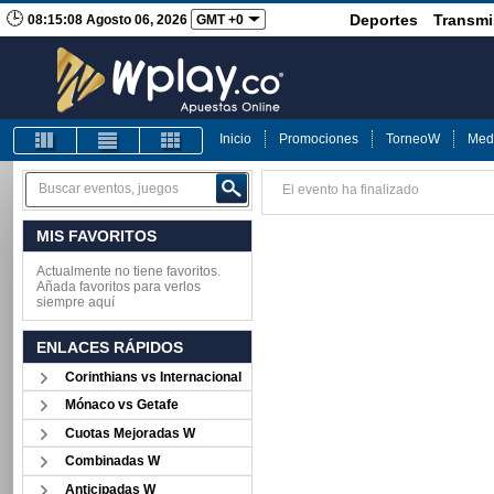
Deportes
Transmi
08:15:09 Agosto 06, 2026
GMT +0
Inicio
Promociones
TorneoW
Med
Buscar eventos, juegos
El evento ha finalizado
MIS FAVORITOS
Actualmente no tiene favoritos.
Añada favoritos para verlos
siempre aquí
ENLACES RÁPIDOS
Corinthians vs Internacional
Mónaco vs Getafe
Cuotas Mejoradas W
Combinadas W
Anticipadas W