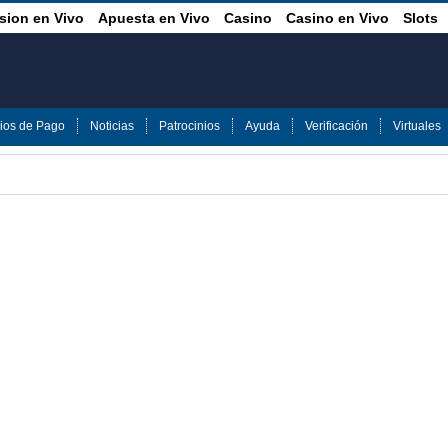
sion en Vivo
Apuesta en Vivo
Casino
Casino en Vivo
Slots
ios de Pago
Noticias
Patrocinios
Ayuda
Verificación
Virtuales