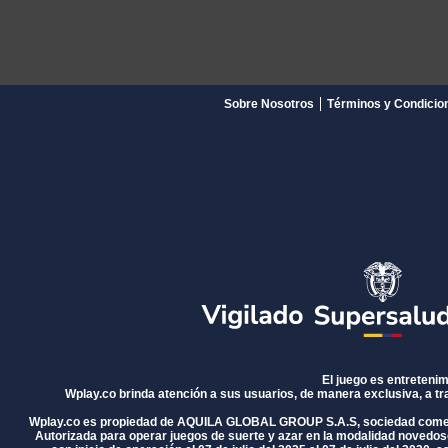
Sobre Nosotros
Términos y Condicio
El juego es entretenim
Wplay.co brinda atención a sus usuarios, de manera exclusiva, a tr
Wplay.co es propiedad de AQUILA GLOBAL GROUP S.A.S, sociedad comercial c
Autorizada para operar juegos de suerte y azar en la modalidad novedos