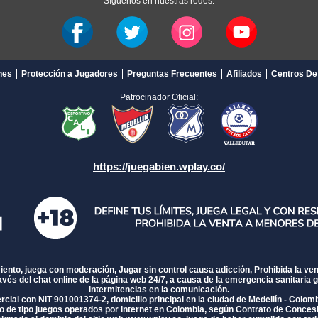
Síguenos en nuestras redes:
nes
Protección a Jugadores
Preguntas Frecuentes
Afiliados
Centros De
Patrocinador Oficial:
https://juegabien.wplay.co/
iento, juega con moderación, Jugar sin control causa adicción, Prohibida la v
avés del chat online de la página web 24/7, a causa de la emergencia sanitari
intermitencias en la comunicación.
on NIT 901001374-2, domicilio principal en la ciudad de Medellín - Colombia, 
o de tipo juegos operados por internet en Colombia, según Contrato de Conce