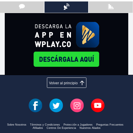
Volver al principio
Sobre Nosotros
Términos y Condiciones
Protección a Jugadores
Preguntas Frecuentes
Afiliados
Centros De Experiencia
Nuestros Aliados