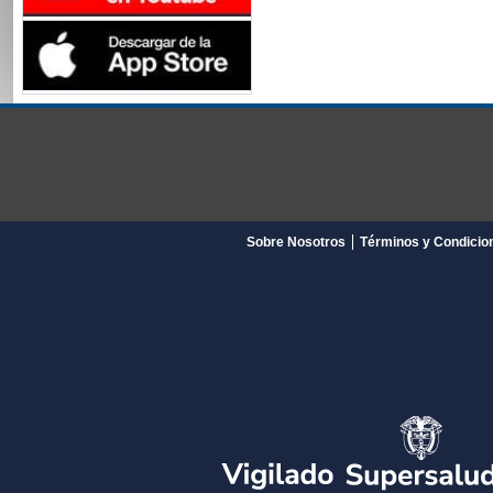
North Macedonia - First
League
Polonia - Ekstraklasa
Polonia - I liga
Polonia - II liga
Polonia - III Liga
Portugal - Segunda Liga
Portugal - Liga Portugal 3
Rumanía - Liga 1
Rumania - Liga 2
Serbia - Super Liga
Sobre Nosotros
Términos y Condicio
Serbia - Prva Liga
Eslovaquia - Super Liga
Eslovaquia - 2. Liga
Slovakia - 3. Liga
Eslovenia - Prva Liga
Slovenia - Division 2
Suiza - Super Liga
Switzerland - Promotion
League
Switzerland - Erste Liga
Turquía - TFF League 1
Ucrania - Premier League