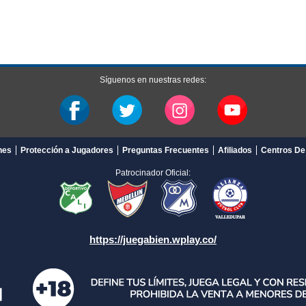
Síguenos en nuestras redes:
nes
Protección a Jugadores
Preguntas Frecuentes
Afiliados
Centros De
Patrocinador Oficial:
https://juegabien.wplay.co/