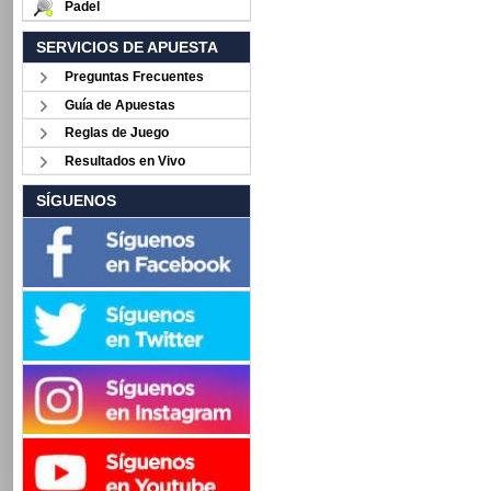
Noruega - Eliteserien
Hurling
Club Football
Alemania - Bundesliga
Argentina
Padel
terminará en el podio
Premio
Solheim Cup
Ganador Final
El Salvador - Reserve League
Noruega - 1ra. División
Czech Republic - Krajsky
IndyCar
Carrera
Noruega - 1ra. División
Ganador
Francia - Ligue 1
Prebor
Camogie
Brasil
Ganador del Campeonato de
Primera Division
Premier Padel Tour
Guatemala - Liga Nacional
Paraguay - Torneo Feminino
Ganador Final
Pilotos
Nascar Cup Series
SERVICIOS DE APUESTA
Speedway
Ganador
Noruega - Division 2
Portugal - Primeira Liga
Estonia - Meistriliiga
Senior Camogie
Brasil - Liga Futsal
Guatemala - Primera Division
London - Partidos másculinos
Peru - Liga Femenina
Championship
Constructors Championship
Noruega - Division 3
Mundial
México - Liga MX
Faroe Islands - Premier
Preguntas Frecuentes
Ganador
Guatemala - Segunda Division
Scotland - Cup
League
Club Hurling
Suecia - Allsvenskan
Mexico - Liga de Expansion
Apuestas Encuentros
Honduras - Liga Nacional
Slovenia - Nagometna Liga
Guía de Apuestas
MX
Georgia - Erovnuli Liga
Ganador
Temporada
Suecia - Superettan
Women
Nicaragua - Primera Division
Panama - Liga Panamena
Copa del Grecia
Reglas de Juego
Constructors Apuestas
Suecia - División 1
USA - National Soccer League
Panama - Liga Panamena
Encuentros Temporada
UEFA - Nations League
Hungría - NB1
Resultados en Vivo
Suecia - Division 2
Uruguay - Campeonato
Paraguay - Primera Division B
Femenino
España - Copa Del Rey
Hungría - NB2
Paraguay - Primera Division
Women - Club Friendlies
Alemania - DFB Pokal
Hungary - NB3
SÍGUENOS
Reserves
Women International - Africa
Inglaterra - Championship
Islandia - Liga Premier
Paraguay - Segunda Division
Cup of Nations
Inglaterra - League One
Islandia - 1. División
Peru - Segunda Division
Inglaterra - League Two
Islandia - 2. División
Uruguay - Primera Division
Amateur
Escocia - League Cup
Israel - League Cup
USA - USL Championship
Grecia - Super League
Kazajistán - Premier League
USA - MLS Next Pro
UEFA - Euro 2028
Letonia - Virsliga
Venezuela - Segunda Division
Irlanda - Division Premier
Latvia - 1. Division
Dominica - Premier League
Lituania - A Lyga
Panama - Liga de Futbol
Luxemburgo - División
Nacional
Nacional
Moldova - Super Liga
Montenegro - Prva Liga
Holanda - Eredivisie