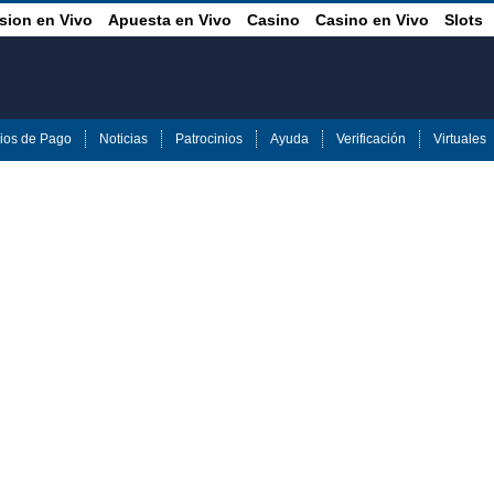
sion en Vivo
Apuesta en Vivo
Casino
Casino en Vivo
Slots
ios de Pago
Noticias
Patrocinios
Ayuda
Verificación
Virtuales