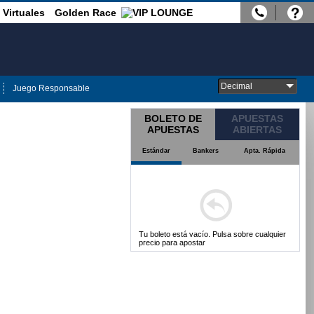
Virtuales
Golden Race
Decimal
Juego Responsable
BOLETO DE
APUESTAS
APUESTAS
ABIERTAS
Estándar
Bankers
Apta. Rápida
Tu boleto está vacío. Pulsa sobre cualquier
precio para apostar