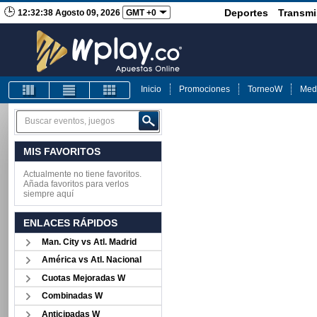
Deportes
Transmi
12:32:38 Agosto 09, 2026
GMT +0
Inicio
Promociones
TorneoW
Med
Buscar eventos, juegos
MIS FAVORITOS
Actualmente no tiene favoritos.
Añada favoritos para verlos
siempre aquí
ENLACES RÁPIDOS
Man. City vs Atl. Madrid
América vs Atl. Nacional
Cuotas Mejoradas W
Combinadas W
Anticipadas W