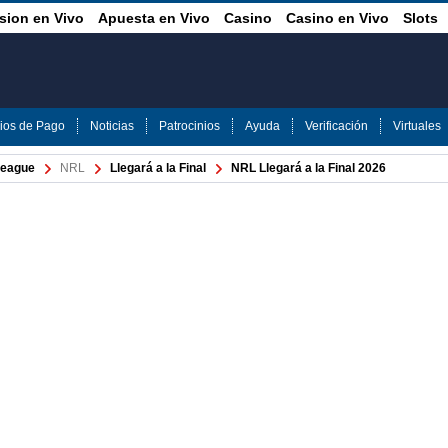
sion en Vivo
Apuesta en Vivo
Casino
Casino en Vivo
Slots
ios de Pago
Noticias
Patrocinios
Ayuda
Verificación
Virtuales
League
NRL
Llegará a la Final
NRL Llegará a la Final 2026