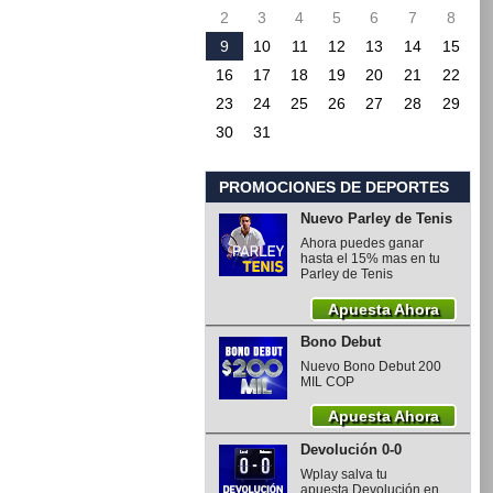
2
3
4
5
6
7
8
9
10
11
12
13
14
15
16
17
18
19
20
21
22
23
24
25
26
27
28
29
30
31
PROMOCIONES DE DEPORTES
Nuevo Parley de Tenis
Ahora puedes ganar
hasta el 15% mas en tu
Parley de Tenis
Apuesta Ahora
Bono Debut
Nuevo Bono Debut 200
MIL COP
Apuesta Ahora
Devolución 0-0
Wplay salva tu
apuesta.Devolución en