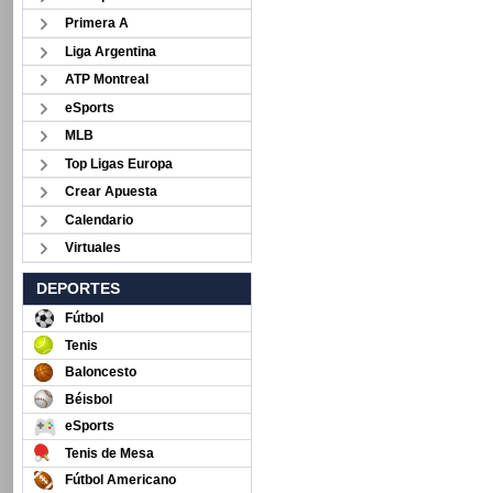
Primera A
Liga Argentina
ATP Montreal
eSports
MLB
Top Ligas Europa
Crear Apuesta
Calendario
Virtuales
DEPORTES
Fútbol
Américas
Tenis
Brasil
Colombia - Primera A
ATP
Baloncesto
Copa Libertadores
Mexico
Brasil - Serie A
WTA
Montreal - Sencillos
FIBA World Cup (Mujeres)
Béisbol
Colombia - Primera B
Brasil - Serie B
Competiciones UEFA
Liga MX
Montreal - Doubles
Challenger
Toronto - Sencillos
EE.UU
FIBA World Cup (Mujeres) -
EE.UU
eSports
Ganador
Copa Sudamericana
Brasil - Serie C
Mexico - Liga MX Femenil
España
UEFA - Super Copa
Toronto - Doubles
Tenis - Futuras
Astana - Sencillos
EuroLeague
WNBA
Japón
MLB
eFutbol
Tenis de Mesa
Argentina - Copa Argentina
Brasil - Campeonato Gaucho
UEFA - CHAMPIONS LEAGUE
Reino Unido
La Liga
Brownsburg - Sencillos
ATP Montreal
NBA - Campeonato
España
EuroLeague (Men)
MLB - Serie Mundial
Republic of Korea
2
NPB
eBasketball
Battle - (8 min. play)
CLASIFICACION
WTT Series
Fútbol Americano
Argentina - Liga Profesional
Segunda
Italia
Grodzisk Mazowiecki -
Inglaterra - Community Shield
WTA Toronto
NBA - Conferencias