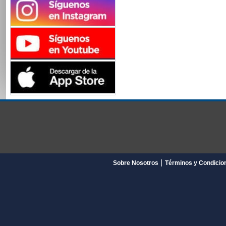
Montenegro - Prva Liga
Holanda - Eredivisie
North Macedonia - First
League
Polonia - Ekstraklasa
Polonia - I liga
Polonia - II liga
Polonia - III Liga
Portugal - Segunda Liga
Portugal - Campeonato Sub
19
Portugal - Liga Portugal 3
Rumanía - Liga 1
Rumania - Liga 2
Serbia - Super Liga
Serbia - Prva Liga
Sobre Nosotros
Términos y Condicio
Eslovaquia - Super Liga
Eslovaquia - 2. Liga
Slovakia - 3. Liga
Eslovenia - Prva Liga
Slovenia - Division 2
Suiza - Super Liga