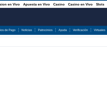
sion en Vivo
Apuesta en Vivo
Casino
Casino en Vivo
Slots
ios de Pago
Noticias
Patrocinios
Ayuda
Verificación
Virtuales