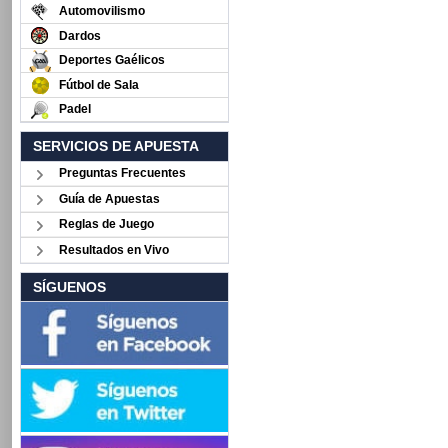
FIS World Cup
Noruega - Eliteserien
3ª Ronda 3 Balls
Hungary - NB I
Alemania - Bundesliga
The PGA Championship
Ganador Final
UFC 331 - Van vs Pantoja 2
Mundial
Apuesta Partido
Ganador
Wales - FAW Championship
AFL
Automovilismo
Relay
Finaliza 5 Mejores
Estonia - Esiliiga
Honduras - Liga Nacional
Noruega - 1ra. División
3rd Round 18 Hole Matches
Iceland - 1. Deild
Francia - Ligue 1
US Open
Ganador Final
Ganador Final
Inglaterra - Southern South
AFL Women
3rd Round 2 Balls
Apuesta Partido
Faroe Islands - Premier
Empate No Accion
Formula 1
Dardos
Nicaragua - Primera Division
League
Noruega - Division 2
Ireland - National League
Portugal - Primeira Liga
League
US Masters
Ganador Final
3rd Round 18 Hole Matches
Apuesta Partido
MotoGP
Futures - Ganador Gran
Modus Super Series
Deportes Gaélicos
Panama - Liga Panamena
Noruega - Division 3
Japan - L1 League
México - Liga MX
Faroe Islands - 1. deild
Premio
Presidents Cup
Ganador Final
3rd Round Six Shooter
Moto2
Futures - Ganador Gran
PDC - Campeonato del Mundo
Paraguay - Primera Division B
Apuesta Partido
Fútbol
Suecia - Allsvenskan
Fútbol de Sala
Noruega - 1ra. División
Mexico - Liga de Expansion
Georgia - Erovnuli Liga
Coche ganador
Premio
Ryder Cup
Ganador Final
MX
Moto3
Futures - Ganador Gran
Paraguay - Segunda Division
Ganador
Suecia - Superettan
Norway - Toppserien
Hurling
Club Football
Georgia - Erovnuli Liga 2
Argentina
Padel
terminará en el podio
Ganador de Clasificatorios
Premio
Solheim Cup
Ganador Final
EE.UU - MLS
Peru - Segunda Division
NASCAR
Futures - Ganador Gran
Suecia - División 1
Polonia - Ekstraklasa
Ganador
Copa del Grecia
Camogie
Brasil
Ganador del Campeonato de
Primera Division
Sprint Winner
Premier Padel Tour
Championship Ganador
Premio
Ganador Final
Brasil - Serie A
Pilotos
USA - USL Championship
SERVICIOS DE APUESTA
IndyCar
Carrera
Suecia - Division 2
South Korea - K-League
Hungría - NB1
Senior Camogie
Championship Ganador
Liga Gaucha
London - Partidos másculinos
Championship Ganador
Women
Brasil - Copa do Brasil
Championship
Constructors Championship
USA - USL League One
Nascar Cup Series
Speedway
Ganador
Hungría - NB2
Preguntas Frecuentes
Ganador
London - Partidos Femeninos
Suecia - Allsvenskan
Panama - Liga Panamena
Club Hurling
USA - MLS Next Pro
O'Reilly Auto Parts Series
Hungary - NB3
Mundial
Apuestas Encuentros
Guía de Apuestas
Sweden - Elitettan
UEFA - Nations League
Ganador
Venezuela - Segunda Division
Temporada
Islandia - Liga Premier
Latvian Grand Prix
USA - National Soccer League
España - Copa Del Rey
Reglas de Juego
Constructors Apuestas
Islandia - 1. División
World Championship Ganador
Encuentros Temporada
Women - Club Friendlies
Alemania - DFB Pokal
Resultados en Vivo
Islandia - 2. División
Women International - Africa
Inglaterra - Championship
Islandia - 3. Division
Cup of Nations
Inglaterra - League One
SÍGUENOS
Israel - League Cup
UEFA CHAMPIONS LEAGUE
Inglaterra - League Two
(MUJERES)
Kazajistán - Premier League
Inglaterra - National League
Letonia - Virsliga
Suecia - Allsvenskan
Latvia - 1. Division
Escocia - Premiership
Lituania - A Lyga
Escocia - League Cup
Lituania 1 Lyga
Grecia - Super League
Luxemburgo - División
UEFA - Euro 2028
Nacional
Moldova - Super Liga