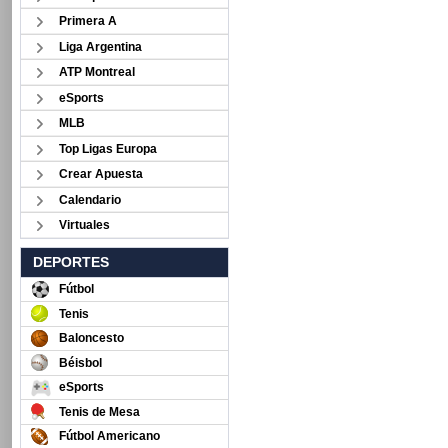
Primera A
Liga Argentina
ATP Montreal
eSports
MLB
Top Ligas Europa
Crear Apuesta
Calendario
Virtuales
DEPORTES
Fútbol
Américas
Tenis
Brasil
Colombia - Primera A
ATP
Baloncesto
Copa Libertadores
Mexico
Brasil - Serie A
WTA
Montreal - Sencillos
FIBA World Cup (Mujeres)
Béisbol
Copa Sudamericana
Brasil - Serie B
Competiciones UEFA
Liga MX
Montreal - Doubles
Challenger
Toronto - Sencillos
EE.UU
FIBA World Cup (Mujeres) -
EE.UU
eSports
Ganador
Argentina - Copa Argentina
Brasil - Serie C
Mexico - Liga de Expansion
España
UEFA - Super Copa
Warsaw 125K - Sencillos
Tenis - Futuras
Grodzisk Mazowiecki -
EuroLeague
WNBA
Japón
MLB
eFutbol
Tenis de Mesa
MX
Sencillos
Argentina - Liga Profesional
Brazil - Serie D
UEFA - CHAMPIONS LEAGUE
Reino Unido
Toronto - Doubles
La Liga
ATP Montreal
NBA - Campeonato
Internacional
EuroLeague (Men)
Minor League Baseball
Taiwan
NPB
Mexico - Liga MX Femenil
eBasketball
Battle - (8 min. play)
CLASIFICACION
WTT Series
Fútbol Americano
Hagen - Sencillos
Chile - Primera División
Brasil - Campeonato Gaucho
Segunda
Italia
Inglaterra - Community Shield
WTA Toronto
NBA - Conferencias