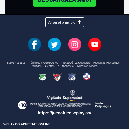
Volver al principio
Sobre Nosotros
Términos y Condiciones
Protección a Jugadores
Preguntas Frecuentes
Afiliados
Centros De Experiencia
Nuestros Aliados
https://juegabien.wplay.co/
WPLAY.CO APUESTAS ONLINE