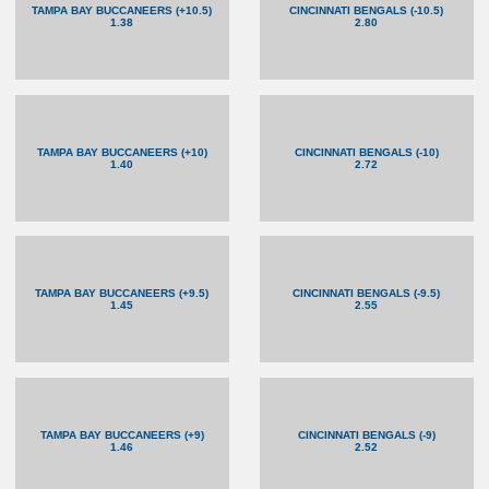
TAMPA BAY BUCCANEERS (+10.5)
CINCINNATI BENGALS (-10.5)
1.38
2.80
TAMPA BAY BUCCANEERS (+10)
CINCINNATI BENGALS (-10)
1.40
2.72
TAMPA BAY BUCCANEERS (+9.5)
CINCINNATI BENGALS (-9.5)
1.45
2.55
TAMPA BAY BUCCANEERS (+9)
CINCINNATI BENGALS (-9)
1.46
2.52