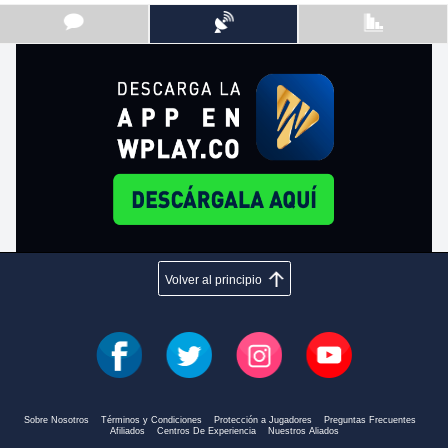
Volver al principio
Sobre Nosotros
Términos y Condiciones
Protección a Jugadores
Preguntas Frecuentes
Afiliados
Centros De Experiencia
Nuestros Aliados