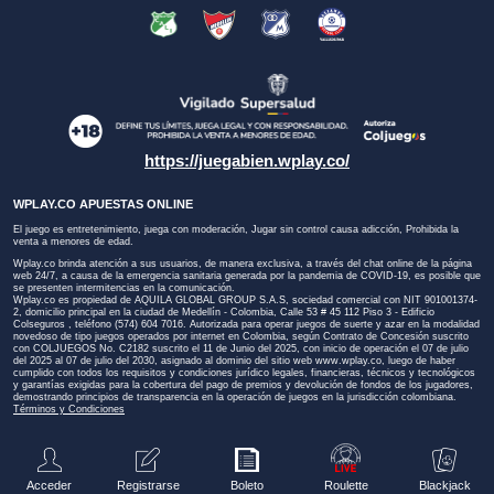
https://juegabien.wplay.co/
WPLAY.CO APUESTAS ONLINE
El juego es entretenimiento, juega con moderación, Jugar sin control causa adicción, Prohibida la
venta a menores de edad.
Wplay.co brinda atención a sus usuarios, de manera exclusiva, a través del chat online de la página
web 24/7, a causa de la emergencia sanitaria generada por la pandemia de COVID-19, es posible que
se presenten intermitencias en la comunicación.
Wplay.co es propiedad de AQUILA GLOBAL GROUP S.A.S, sociedad comercial con NIT 901001374-
2, domicilio principal en la ciudad de Medellín - Colombia, Calle 53 # 45 112 Piso 3 - Edificio
Colseguros , teléfono (574) 604 7016. Autorizada para operar juegos de suerte y azar en la modalidad
novedoso de tipo juegos operados por internet en Colombia, según Contrato de Concesión suscrito
con COLJUEGOS No. C2182 suscrito el 11 de Junio del 2025, con inicio de operación el 07 de julio
del 2025 al 07 de julio del 2030, asignado al dominio del sitio web
www.wplay.co
, luego de haber
cumplido con todos los requisitos y condiciones jurídico legales, financieras, técnicos y tecnológicos
y garantías exigidas para la cobertura del pago de premios y devolución de fondos de los jugadores,
demostrando principios de transparencia en la operación de juegos en la jurisdicción colombiana.
Términos y Condiciones
Acceder
Registrarse
Boleto
Roulette
Blackjack