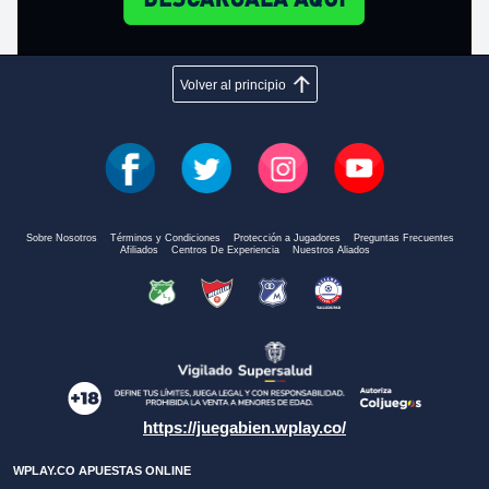
Volver al principio
Sobre Nosotros
Términos y Condiciones
Protección a Jugadores
Preguntas Frecuentes
Afiliados
Centros De Experiencia
Nuestros Aliados
https://juegabien.wplay.co/
WPLAY.CO APUESTAS ONLINE