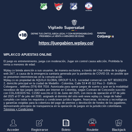
SOPORTE
TORNEOW
CONFIGURACIÓN
https://juegabien.wplay.co/
Formato de cuotas
WPLAY.CO APUESTAS ONLINE
El juego es entretenimiento, juega con moderación, Jugar sin control causa adicción, Prohibida la
venta a menores de edad.
Modo Boleto de
Wplay.co brinda atención a sus usuarios, de manera exclusiva, a través del chat online de la página
Apuesta
web 24/7, a causa de la emergencia sanitaria generada por la pandemia de COVID-19, es posible que
se presenten intermitencias en la comunicación.
Wplay.co es propiedad de AQUILA GLOBAL GROUP S.A.S, sociedad comercial con NIT 901001374-
2, domicilio principal en la ciudad de Medellín - Colombia, Calle 53 # 45 112 Piso 3 - Edificio
Colseguros , teléfono (574) 604 7016. Autorizada para operar juegos de suerte y azar en la modalidad
novedoso de tipo juegos operados por internet en Colombia, según Contrato de Concesión suscrito
Idioma
con COLJUEGOS No. C2182 suscrito el 11 de Junio del 2025, con inicio de operación el 07 de julio
del 2025 al 07 de julio del 2030, asignado al dominio del sitio web
www.wplay.co
, luego de haber
cumplido con todos los requisitos y condiciones jurídico legales, financieras, técnicos y tecnológicos
y garantías exigidas para la cobertura del pago de premios y devolución de fondos de los jugadores,
demostrando principios de transparencia en la operación de juegos en la jurisdicción colombiana.
Zona Horaria
Términos y Condiciones
19:49:11 | Agosto.06,2026
Acceder
Registrarse
Boleto
Roulette
Blackjack