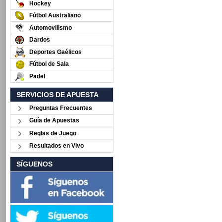
Biatlón Hombres
FIS World Cup
Noruega - Eliteserien
Alemania - Bundesliga
LIV Tour
Ganador Final
NRL
Hockey
El Salvador - Reserve League
Noruega - 1ra. División
Czech Republic - Krajsky
Ganador Final
UFC 331 - Van vs Pantoja 2
Noruega - 1ra. División
Ski Jumping Men
IBU World Cup
Francia - Ligue 1
Prebor
4th Round 2 Balls
The Open Championship
Ganador Final
Super Liga
Ganador Gran Final
Mundial
Fútbol Australiano
Guatemala - Liga Nacional
Paraguay - Torneo Feminino
Noruega - Division 2
IBU World Cup - 4x7.5 km
Portugal - Primeira Liga
Estonia - Meistriliiga
4th Round 18 Hole Matches
FIS World Cup
4ª Ronda 3 Balls
The PGA Championship
Ganador Final
Mundial
Ganador Gran Final
Guatemala - Primera Division
Peru - Liga Femenina
Ganador
AFL
Automovilismo
Relay
Noruega - Division 3
México - Liga MX
Faroe Islands - Premier
4th Round Six Shooter
4th Round 18 Hole Matches
US Open
Ganador Final
Campeonato
Guatemala - Segunda Division
Ganador Final
Scotland - Cup
League
Apuesta Partido
Empate No Accion
Formula 1
Dardos
Suecia - Allsvenskan
Mexico - Liga de Expansion
US Masters
Ganador Final
Honduras - Liga Nacional
Slovenia - Nagometna Liga
Apuesta Partido
MX
Georgia - Erovnuli Liga
Moto3
Futures - Ganador Gran
Modus Super Series
Deportes Gaélicos
Suecia - Superettan
Women
Premio
Nicaragua - Primera Division
Presidents Cup
Ganador Final
Panama - Liga Panamena
Copa del Grecia
NASCAR
Futures - Ganador Gran
Suecia - División 1
PDC - Campeonato del Mundo
USA - National Soccer League
Apuesta Partido
Fútbol
Fútbol de Sala
Coche ganador
Panama - Liga Panamena
Premio
Ryder Cup
Ganador Final
UEFA - Nations League
Hungría - NB1
IndyCar
Carrera
Suecia - Division 2
Uruguay - Campeonato
Ganador
Hurling
Club Football
Argentina
Padel
terminará en el podio
Paraguay - Primera Division B
Solheim Cup
Femenino
Ganador Final
España - Copa Del Rey
Hungría - NB2
Nascar Cup Series
Speedway
Ganador
Ganador
Camogie
Brasil
Ganador del Campeonato de
Primera Division
Paraguay - Primera Division
Premier Padel Tour
Women - Club Friendlies
Alemania - DFB Pokal
Ganador Final
Hungary - NB3
Pilotos
Reserves
SERVICIOS DE APUESTA
Mundial
Senior Camogie
Women Futsal
Brasil - Liga Futsal
Women International - Africa
London - Partidos másculinos
Inglaterra - Championship
Islandia - Liga Premier
Championship
Constructors Championship
Paraguay - Segunda Division
Cup of Nations
Preguntas Frecuentes
Ganador
Inglaterra - League One
Islandia - 1. División
Club Hurling
Peru - Segunda Division
Apuestas Encuentros
Inglaterra - League Two
Islandia - 2. División
Guía de Apuestas
Ganador
Uruguay - Primera Division
Temporada
Amateur
Escocia - League Cup
Israel - League Cup
Reglas de Juego
Constructors Apuestas
USA - USL Championship
Encuentros Temporada
Grecia - Super League
Kazajistán - Premier League
Resultados en Vivo
USA - MLS Next Pro
UEFA - Euro 2028
Letonia - Virsliga
Venezuela - Segunda Division
Irlanda - Division Premier
Latvia - 1. Division
SÍGUENOS
Dominica - Premier League
Lituania - A Lyga
Panama - Liga de Futbol
Luxemburgo - División
Nacional
Nacional
Moldova - Super Liga
Montenegro - Prva Liga
Holanda - Eredivisie