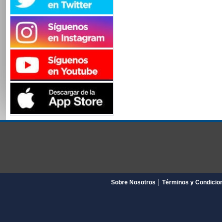
North Macedonia - First
League
Polonia - Ekstraklasa
Polonia - I liga
Polonia - II liga
Polonia - III Liga
Portugal - Segunda Liga
Portugal - Liga Portugal 3
Rumanía - Liga 1
Rumania - Liga 2
Serbia - Super Liga
Serbia - Prva Liga
Eslovaquia - Super Liga
Eslovaquia - 2. Liga
Slovakia - 3. Liga
Eslovenia - Prva Liga
Slovenia - Division 2
Suiza - Super Liga
Sobre Nosotros
Términos y Condicio
Switzerland - Promotion
League
Switzerland - Erste Liga
Turquía - TFF League 1
Ucrania - Premier League