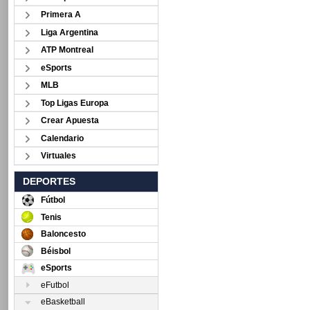
Primera A
Liga Argentina
ATP Montreal
eSports
MLB
Top Ligas Europa
Crear Apuesta
Calendario
Virtuales
DEPORTES
Fútbol
Américas
Tenis
Brasil
Colombia - Primera A
ATP
Baloncesto
Copa Libertadores
Mexico
Brasil - Serie A
WTA
Montreal - Sencillos
FIBA World Cup (Mujeres)
Béisbol
Colombia - Primera B
Brasil - Serie B
Competiciones UEFA
Liga MX
Montreal - Doubles
Challenger
Toronto - Sencillos
EE.UU
FIBA World Cup (Mujeres) -
EE.UU
eSports
Ganador
Copa Sudamericana
Brasil - Serie C
Mexico - Liga de Expansion
España
UEFA - Super Copa
Toronto - Doubles
UTR Pro Tour
Astana - Sencillos
EuroLeague
WNBA
Republic of Korea
MLB
eFutbol
MX
Argentina - Copa Argentina
Brasil - Campeonato Gaucho
UEFA - CHAMPIONS LEAGUE
Reino Unido
La Liga
Brownsburg - Sencillos
Tenis - Futuras
Newport Beach - Individuales
NBA - Campeonato
Internacional
EuroLeague (Men)
MLB - Serie Mundial
Mexico
2
Ganador
Mexico - Liga MX Femenil
CLASIFICACION
eBasketball
Battle - (8 min. play)
Masculino
Argentina - Liga Profesional
Segunda
Italia
Hagen - Sencillos
Inglaterra - Community Shield
NBA - Conferencias
ATP Montreal