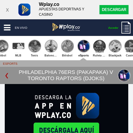
Wplay.co
x
APUESTAS DEPORTIVAS Y
DESCARGAR
CASINO
EN VIVO
Acceder
útbol
MLB
Tenis
Baloncesto
Béisbol
eSports
Ruleta Envivo
Blackjack
Casi
ESPORTS
PHILADELPHIA 76ERS (PAKAPAKA) V
TORONTO RAPTORS (DJOKS)