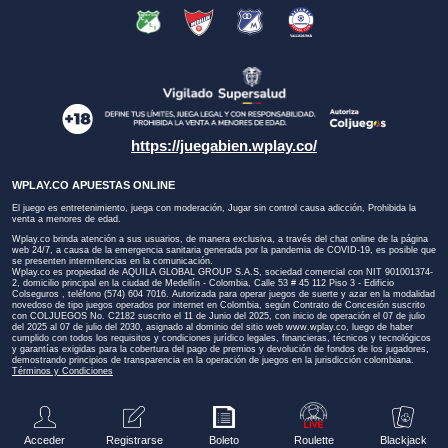
https://juegabien.wplay.co/
WPLAY.CO APUESTAS ONLINE
El juego es entretenimiento, juega con moderación, Jugar sin control causa adicción, Prohibida la
venta a menores de edad.
Wplay.co brinda atención a sus usuarios, de manera exclusiva, a través del chat online de la página
web 24/7, a causa de la emergencia sanitaria generada por la pandemia de COVID-19, es posible que
se presenten intermitencias en la comunicación.
Wplay.co es propiedad de AQUILA GLOBAL GROUP S.A.S, sociedad comercial con NIT 901001374-
2, domicilio principal en la ciudad de Medellín - Colombia, Calle 53 # 45 112 Piso 3 - Edificio
Colseguros , teléfono (574) 604 7016. Autorizada para operar juegos de suerte y azar en la modalidad
novedoso de tipo juegos operados por internet en Colombia, según Contrato de Concesión suscrito
con COLJUEGOS No. C2182 suscrito el 11 de Junio del 2025, con inicio de operación el 07 de julio
del 2025 al 07 de julio del 2030, asignado al dominio del sitio web
www.wplay.co
, luego de haber
cumplido con todos los requisitos y condiciones jurídico legales, financieras, técnicos y tecnológicos
y garantías exigidas para la cobertura del pago de premios y devolución de fondos de los jugadores,
demostrando principios de transparencia en la operación de juegos en la jurisdicción colombiana.
Términos y Condiciones
Acceder
Registrarse
Boleto
Roulette
Blackjack