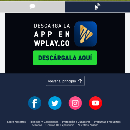
Volver al principio
Sobre Nosotros
Términos y Condiciones
Protección a Jugadores
Preguntas Frecuentes
Afiliados
Centros De Experiencia
Nuestros Aliados