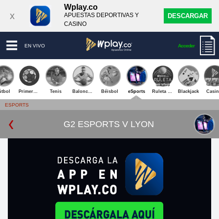
Wplay.co
x
APUESTAS DEPORTIVAS Y
DESCARGAR
CASINO
EN VIVO
Acceder
útbol
Primera A
Tenis
Baloncesto
Béisbol
eSports
Ruleta Envivo
Blackjack
Casi
ESPORTS
G2 ESPORTS V LYON