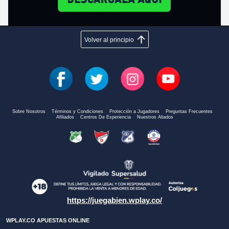
Volver al principio
Sobre Nosotros
Términos y Condiciones
Protección a Jugadores
Preguntas Frecuentes
Afiliados
Centros De Experiencia
Nuestros Aliados
https://juegabien.wplay.co/
WPLAY.CO APUESTAS ONLINE