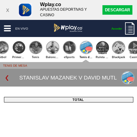
Wplay.co
x
APUESTAS DEPORTIVAS Y
DESCARGAR
CASINO
EN VIVO
Acceder
útbol
Primera A
Tenis
Baloncesto
eSports
Tenis de Mesa
Ruleta Envivo
Blackjack
Casi
TENIS DE MESA
STANISLAV MAZANEK V DAVID MUTL
TOTAL